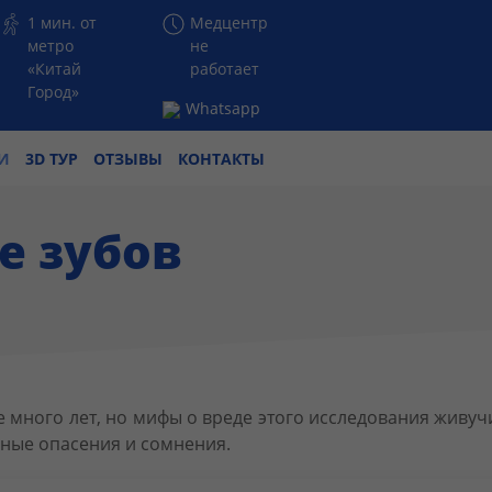
1 мин. от
Медцентр
метро
не
«Китай
работает
Город»
Whatsapp
И
3D ТУР
ОТЗЫВЫ
КОНТАКТЫ
е зубов
е много лет, но мифы о вреде этого исследования живуч
рные опасения и сомнения.