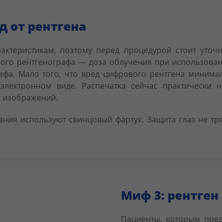
 от рентгена
актеристикам, поэтому перед процедурой стоит уточн
ного рентгенографа — доза облучения при использован
а. Мало того, что вред цифрового рентгена минимале
электронном виде. Распечатка сейчас практически не
 изображений.
ния используют свинцовый фартук. Защита глаз не тр
Миф 3: рентген
Пациенты, которым пред