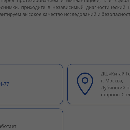
перед протезированием и имплантацией, т. е. сфер
-снимки, приходите в независимый диагностический 
рантируем высокое качество исследований и безопасност
ДЦ «Китай Г
г. Москва,
4-77
Лубянский про
стороны Сол
аботает