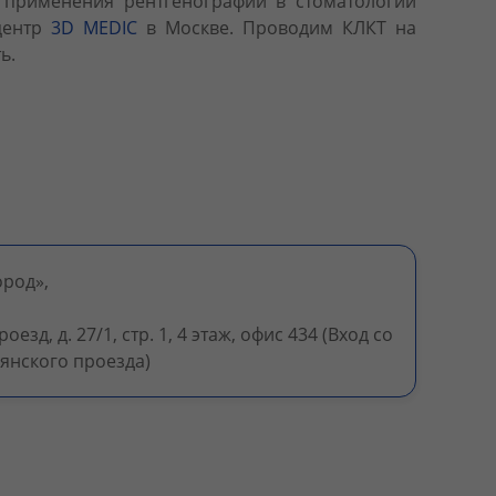
а применения рентгенографии в стоматологии
центр
3D MEDIC
в Москве. Проводим КЛКТ на
ь.
ород»,
езд, д. 27/1, стр. 1, 4 этаж, офис 434 (Вход со
янского проезда)