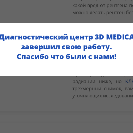
какой вред от рентгена п
можно делать рентген без
Допустимая доза облу
делать значительное
Диагностический центр 3D MEDIC
для организма, но,
завершил свою работу.
столько исследований
100 000 мкЗв может в
Спасибо что были с нами!
Смертельная доза — 7
При проведении приц
радиации ниже, но
КЛ
трехмерный снимок, вам
уточняющих исследовани