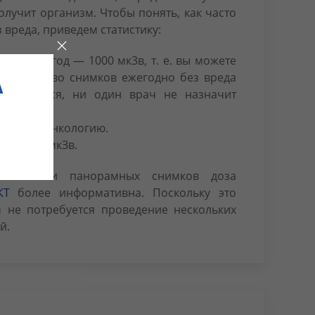
олучит организм. Чтобы понять, как часто
 вреда, приведем статистику:
чения в год — 1000 мк3в, т. е. вы можете
 количество снимков ежегодно без вреда
A
 разумеется, ни один врач не назначит
.
ызывать онкологию.
 000 000 мкЗв.
ельных и панорамных снимков доза
КТ
более информативна. Поскольку это
 не потребуется проведение нескольких
й.