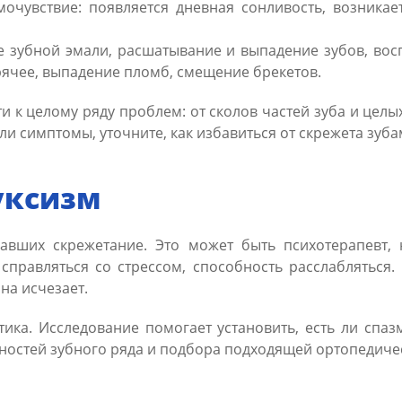
чувствие: появляется дневная сонливость, возникает
 зубной эмали, расшатывание и выпадение зубов, восп
рячее, выпадение пломб, смещение брекетов.
и к целому ряду проблем: от сколов частей зуба и цел
 симптомы, уточните, как избавиться от скрежета зубам
уксизм
авших скрежетание. Это может быть психотерапевт, 
справляться со стрессом, способность расслабляться. 
на исчезает.
тика. Исследование помогает установить, есть ли спаз
ностей зубного ряда и подбора подходящей ортопедиче