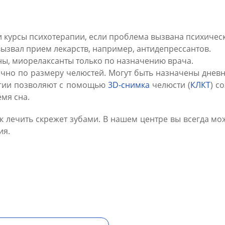
и курсы психотерапии, если проблема вызвана психичес
ызвал прием лекарств, например, антидепрессантов.
ы, миорелаксанты только по назначению врача.
очно по размеру челюстей. Могут быть назначены дне
огии позволяют с помощью
3D-снимка
челюсти (
КЛКТ
) с
мя сна.
ак лечить скрежет зубами. В нашем центре вы всегда м
ия.