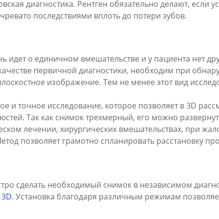
вская диагностика. Рентген обязательно делают, если ус
 чревато последствиями вплоть до потери зубов.
ечь идет о единичном вмешательстве и у пациента нет др
 качестве первичной диагностики, необходим при обнар
 плоскостное изображение. Тем не менее этот вид иссле
ое и точное исследование, которое позволяет в 3D рас
юстей. Так как снимок трехмерный, его можно развернуть
еском лечении, хирургических вмешательствах, при жал
Метод позволяет грамотно спланировать расстановку пр
тро сделать необходимый снимок в независимом диагн
 3D
. Установка благодаря различным режимам позволя