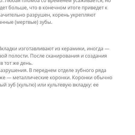
о. Любая пломба со временем усаживается, но
дет больше, что в конечном итоге приведет к
начительно разрушен, корень укрепляют
нные (мертвые) зубы.
Вкладки изготавливают из керамики, иногда —
вой полости. После сканирования и создания
 тот же день.
разрушения. В переднем отделе зубного ряда
еже — металлические коронки. Коронки обычно
й зуб (культю) или культевую вкладку: ее