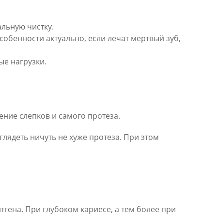
альную чистку.
обенности актуально, если лечат мертвый зуб,
е нагрузки.
ение слепков и самого протеза.
ыглядеть ничуть не хуже протеза. При этом
ена. При глубоком кариесе, а тем более при