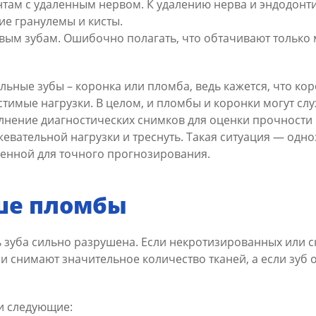
нтам с удаленным нервом. К удалению нерва и эндодон
ие гранулемы и кисты.
ым зубам. Ошибочно полагать, что обтачивают только 
ельные зубы – коронка или пломба, ведь кажется, что ко
тимые нагрузки. В целом, и пломбы и коронки могут слу
нение диагностических снимков для оценки прочности к
вательной нагрузки и треснуть. Такая ситуация — одно
венной для точного прогнозирования.
ше пломбы
ь зуба сильно разрушена. Если некротизированных или 
и снимают значительное количество тканей, а если зуб 
ни следующие: