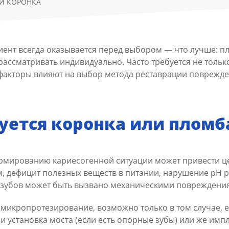
И КОРОНКА
ент всегда оказывается перед выбором — что лучше: пл
т рассматривать индивидуально. Часто требуется не тол
 факторы влияют на выбор метода реставрации поврежде
буется коронка или пломб
рмированию кариесогенной ситуации может привести це
ем, дефицит полезных веществ в питании, нарушение pH
е зубов может быть вызвано механическими повреждени
икропротезирование, возможно только в том случае, ес
и установка моста (если есть опорные зубы) или же импл