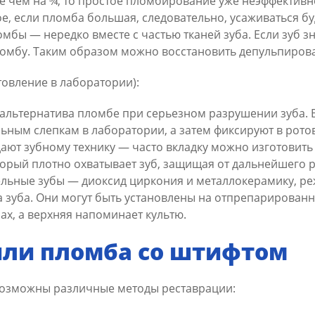
е чем на ¾, то простое пломбирование уже неэффективн
ое, если пломба большая, следовательно, усаживаться бу
бы — нередко вместе с частью тканей зуба. Если зуб з
омбу. Таким образом можно восстановить депульпирова
овление в лаборатории):
 альтернатива пломбе при серьезном разрушении зуба. 
ьным слепкам в лаборатории, а затем фиксируют в рото
ют зубному технику — часто вкладку можно изготовить в
торый плотно охватывает зуб, защищая от дальнейшего 
ельные зубы — диоксид циркония и металлокерамику, р
ма зуба. Они могут быть установлены на отпрепарированны
ах, а верхняя напоминает культю.
или пломба со штифтом
 возможны различные методы реставрации: