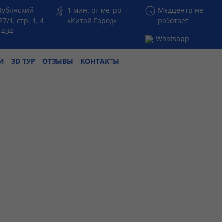
 Лубянский
1 мин. от метро
Медцентр не
27/1, стр. 1, 4
«Китай Город»
работает
 434
Whatsapp
И
3D ТУР
ОТЗЫВЫ
КОНТАКТЫ