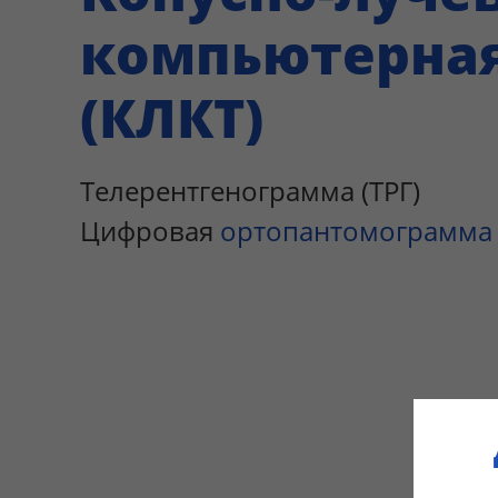
компьютерна
(КЛКТ)
Телерентгенограмма (ТРГ)
Цифровая
ортопантомограмма